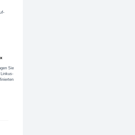
uf-
ax
gen Sie
 Linkus-
inierten