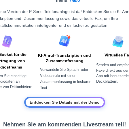
Hallo
friend,
eue Version der P-Serie-Telefonanlage ist da! Entdecken Sie die KI-Anr
kription und -Zusammenfassung sowie das virtuelle Fax, um Ihre
äftskommunikation intelligenter und einfacher zu gestalten.
ocket für die
Virtuelles F
KI-Anruf-Transkription und
rtragung von
Zusammenfassung
Senden und empfan
diostreams
Verwandeln Sie Sprach- oder
Faxe direkt aus der
Videoanrufe mit einer
n Sie einseitige
App mit benutzerdef
diodaten an
Deckblättern.
Zusammenfassung in lesbaren
 von Drittanbietern.
Text.
Entdecken Sie Details mit der Demo
Nehmen Sie am kommenden Livestream teil!