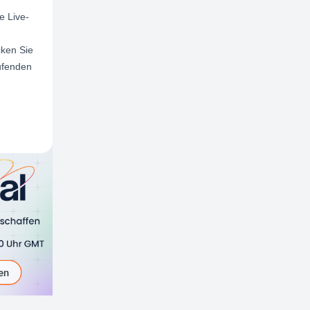
e Live-
cken Sie
ufenden