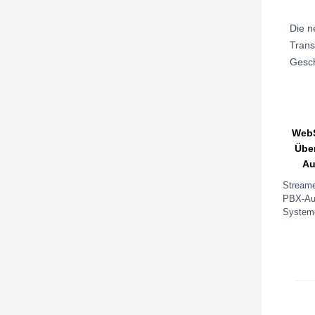
Die n
Trans
Gesch
WebS
Übe
Au
Streame
PBX-Au
Systeme